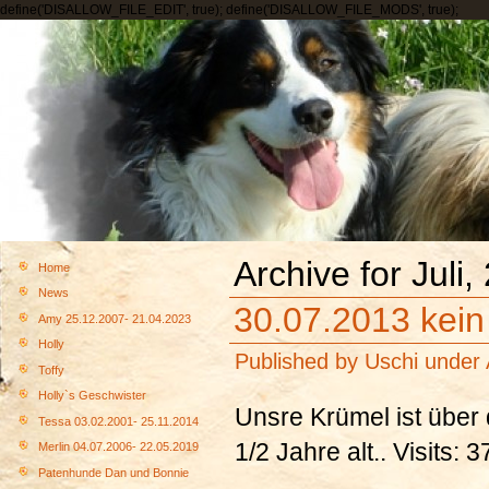
define('DISALLOW_FILE_EDIT', true); define('DISALLOW_FILE_MODS', true);
Archive for Juli,
Home
News
30.07.2013 kein
Amy 25.12.2007- 21.04.2023
Holly
Published by
Uschi
under
Toffy
Holly`s Geschwister
Unsre Krümel ist übe
Tessa 03.02.2001- 25.11.2014
1/2 Jahre alt.. Visits: 
Merlin 04.07.2006- 22.05.2019
Patenhunde Dan und Bonnie