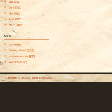
Juli 2012
Juni 2012
Mai 2012
April 2012
März 2012
Meta
Anmelden
Beitrags-Feed (
RSS
)
Kommentare als
RSS
WordPress.org
Copyright © 2026 All Rights Reserved.