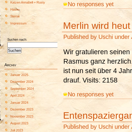
No responses yet
Katzen Annabell + Rusty
Hasen
Sterne
Merlin wird heut
Impressum
Published by
Uschi
under
Suchen nach:
Wir gratulieren seine
Rasmus ganz herzlich.
Archiv
ist nun seit über 4 Jah
Januar 2025
drauf. Visits: 2158
Dezember 2024
September 2024
No responses yet
April 2024
Januar 2024
Dezember 2023
Entenspazierga
November 2023
August 2023
Published by
Uschi
under
Juli 2023