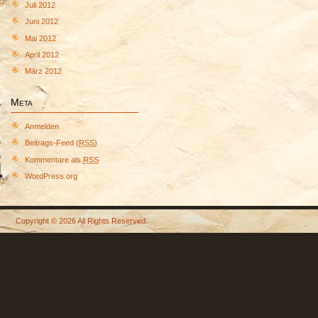
Juli 2012
Juni 2012
Mai 2012
April 2012
März 2012
Meta
Anmelden
Beitrags-Feed (
RSS
)
Kommentare als
RSS
WordPress.org
Copyright © 2026 All Rights Reserved.