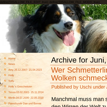
define('DISALLOW_FILE_EDIT', true); define('DISALLOW_FILE_MODS', true);
Archive for Juni
Home
News
Wer Schmetterli
Amy 25.12.2007- 21.04.2023
Wolken schmec
Holly
Toffy
Published by
Uschi
under
Holly`s Geschwister
Tessa 03.02.2001- 25.11.2014
Manchmal muss man si
Merlin 04.07.2006- 22.05.2019
Patenhunde Dan und Bonnie
den Wirren der Welt z