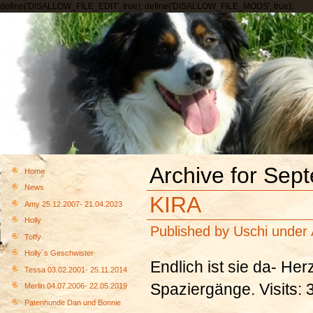
define('DISALLOW_FILE_EDIT', true); define('DISALLOW_FILE_MODS', true);
Archive for Sep
Home
News
KIRA
Amy 25.12.2007- 21.04.2023
Holly
Published by
Uschi
under
Toffy
Holly`s Geschwister
Endlich ist sie da- He
Tessa 03.02.2001- 25.11.2014
Spaziergänge. Visits: 
Merlin 04.07.2006- 22.05.2019
Patenhunde Dan und Bonnie