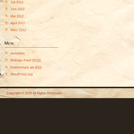
Juli 2012
Juni 2012
Mai 2012
April 2012
März 2012
Meta
Anmelden
Beitrags-Feed (
RSS
)
Kommentare als
RSS
WordPress.org
Copyright © 2026 All Rights Reserved.