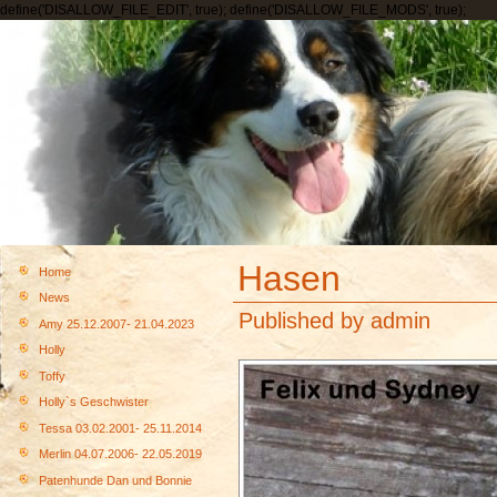
define('DISALLOW_FILE_EDIT', true); define('DISALLOW_FILE_MODS', true);
Hasen
Home
News
Published by
admin
Amy 25.12.2007- 21.04.2023
Holly
Toffy
Holly`s Geschwister
Tessa 03.02.2001- 25.11.2014
Merlin 04.07.2006- 22.05.2019
Patenhunde Dan und Bonnie