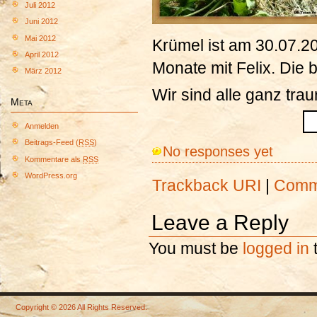
Juli 2012
Juni 2012
Mai 2012
Krümel ist am 30.07.20
April 2012
Monate mit Felix. Die 
März 2012
Wir sind alle ganz trau
Meta
Anmelden
Beitrags-Feed (
RSS
)
No responses yet
Kommentare als
RSS
WordPress.org
Trackback URI
|
Comm
Leave a Reply
You must be
logged in
Copyright © 2026 All Rights Reserved.