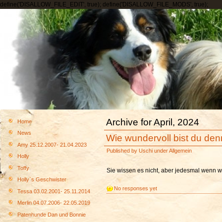
define('DISALLOW_FILE_EDIT', true); define('DISALLOW_FILE_MODS', true);
Archive for April, 2024
Home
News
Wie wundervoll bist du denn
Amy 25.12.2007- 21.04.2023
Published by
Uschi
under
Allgemein
Holly
Toffy
Sie wissen es nicht, aber jedesmal wenn wi
Holly`s Geschwister
No responses yet
Tessa 03.02.2001- 25.11.2014
Merlin 04.07.2006- 22.05.2019
Patenhunde Dan und Bonnie