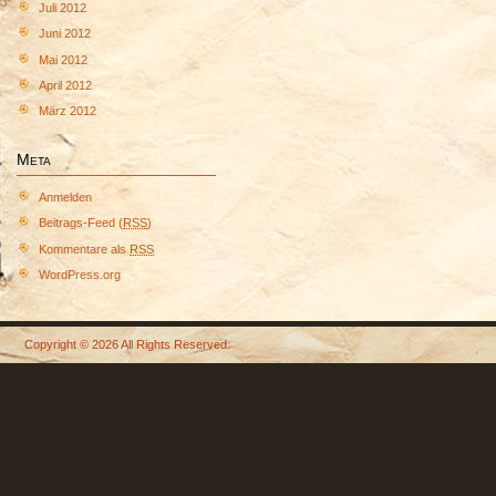
Juli 2012
Juni 2012
Mai 2012
April 2012
März 2012
Meta
Anmelden
Beitrags-Feed (
RSS
)
Kommentare als
RSS
WordPress.org
Copyright © 2026 All Rights Reserved.