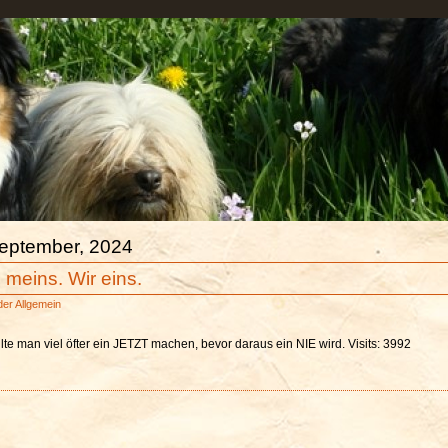
September, 2024
 meins. Wir eins.
der
Allgemein
te man viel öfter ein JETZT machen, bevor daraus ein NIE wird. Visits: 3992