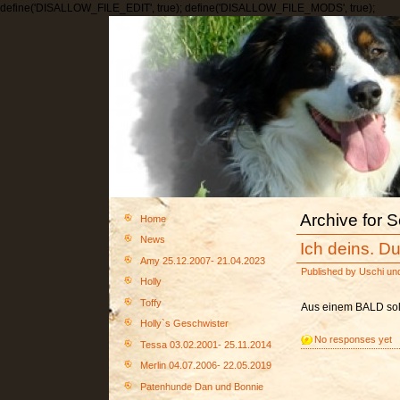
define('DISALLOW_FILE_EDIT', true); define('DISALLOW_FILE_MODS', true);
Archive for 
Home
News
Ich deins. Du
Amy 25.12.2007- 21.04.2023
Published by
Uschi
un
Holly
Toffy
Aus einem BALD soll
Holly`s Geschwister
No responses yet
Tessa 03.02.2001- 25.11.2014
Merlin 04.07.2006- 22.05.2019
Patenhunde Dan und Bonnie