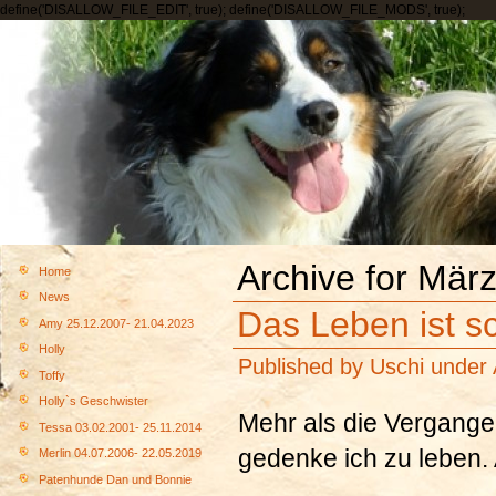
define('DISALLOW_FILE_EDIT', true); define('DISALLOW_FILE_MODS', true);
Archive for Mär
Home
News
Das Leben ist s
Amy 25.12.2007- 21.04.2023
Holly
Published by
Uschi
under
Toffy
Holly`s Geschwister
Mehr als die Vergangenh
Tessa 03.02.2001- 25.11.2014
gedenke ich zu leben.
Merlin 04.07.2006- 22.05.2019
Patenhunde Dan und Bonnie