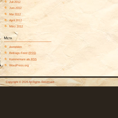
Juli 2012
Juni 2012
Mai 2012
April 2012
März 2012
Meta
Anmelden
Beitrags-Feed (
RSS
)
Kommentare als
RSS
WordPress.org
Copyright © 2026 All Rights Reserved.