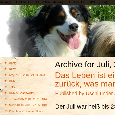
define('DISALLOW_FILE_EDIT', true); define('DISALLOW_FILE_MODS', true);
Archive for Juli,
Home
News
Das Leben ist 
Amy 25.12.2007- 21.04.2023
zurück, was man
Holly
Toffy
Published by
Uschi
under
Holly`s Geschwister
Tessa 03.02.2001- 25.11.2014
Der Juli war heiß bis
Merlin 04.07.2006- 22.05.2019
Patenhunde Dan und Bonnie