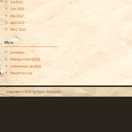
Juli 2012
Juni 2012
Mai 2012
April 2012
März 2012
Meta
Anmelden
Beitrags-Feed (
RSS
)
Kommentare als
RSS
WordPress.org
Copyright © 2026 All Rights Reserved.